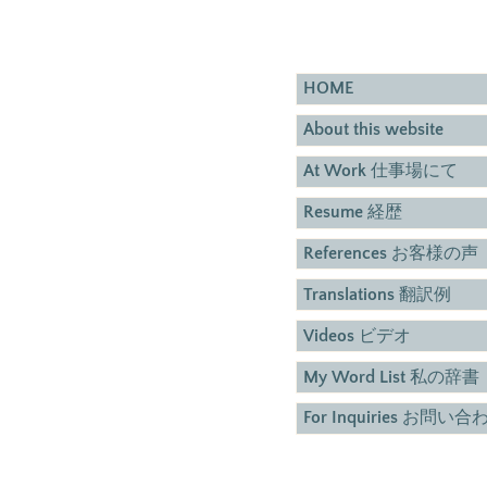
HOME
About this website
At Work 仕事場にて
Resume 経歴
References お客様の声
Translations 翻訳例
Videos ビデオ
My Word List 私の辞書
For Inquiries お問い合